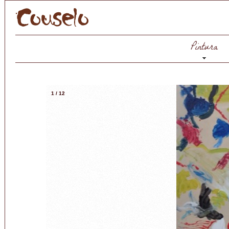
Pintura
1
/
12